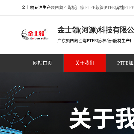
金士领专注生产
聚四氟乙烯板厂家
|
PTFE软管
|
PTFE膜材
|
PT
金士领(河源)科技有限
广东聚四氟乙烯PTFE板/棒/管/膜材生产
网站首页
关于我们
PTFE